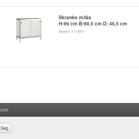
Skranke m/lås
H:96 cm B:98,5 cm D: 46,5 cm
Varenr. 111601
takt
Søg