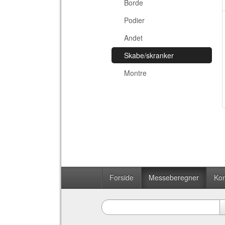
Borde
Podier
Andet
Skabe/skranker
Montre
Forside
Messeberegner
Kon