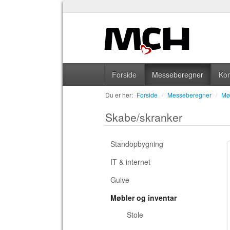
Forside
Messeberegner
Kon
Du er her:
Forside
/
Messeberegner
/
Mø
Skabe/skranker
Standopbygning
IT & internet
Gulve
Møbler og inventar
Stole