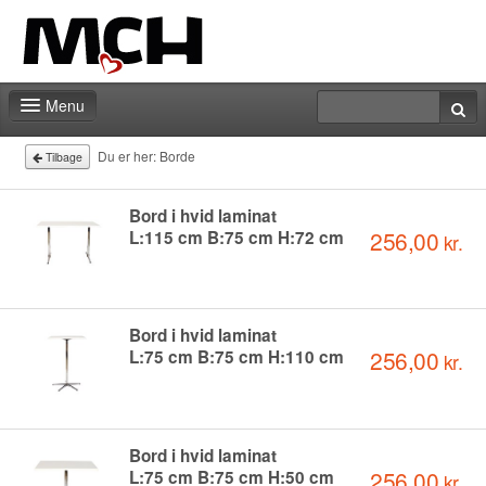
Menu
Forside
Du er her:
Borde
Tilbage
Messeberegner
Bord i hvid laminat
256,00
L:115 cm B:75 cm H:72 cm
kr.
Kontakt
Bord i hvid laminat
256,00
L:75 cm B:75 cm H:110 cm
kr.
Bord i hvid laminat
256,00
L:75 cm B:75 cm H:50 cm
kr.