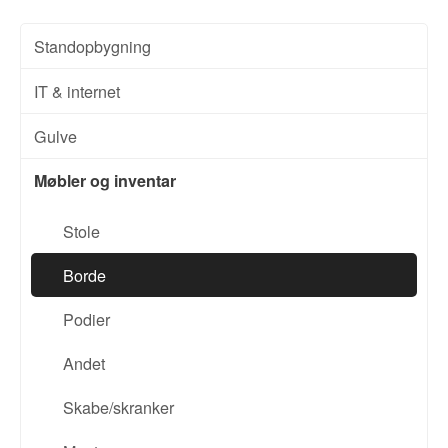
Standopbygning
IT & internet
Gulve
Møbler og inventar
Stole
Borde
Podier
Andet
Skabe/skranker