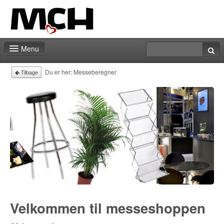
Menu
Forside
Du er her:
Messeberegner
Tilbage
Messeberegner
Kontakt
Velkommen til messeshoppen