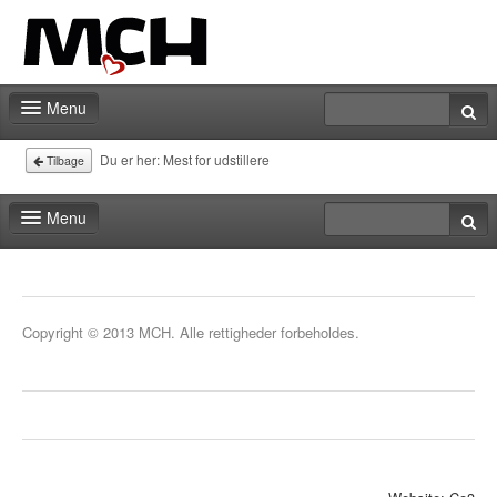
Menu
Forside
Du er her:
Mest for udstillere
Tilbage
Messeberegner
Menu
Kontakt
Forside
Messeberegner
Copyright © 2013 MCH. Alle rettigheder forbeholdes.
Kontakt