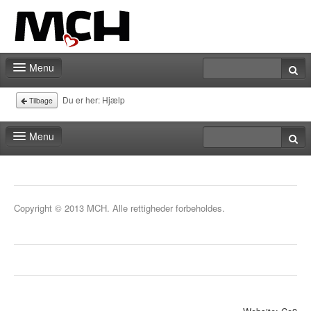
Menu
Forside
Du er her:
Hjælp
Tilbage
Messeberegner
Menu
Kontakt
Forside
Messeberegner
Copyright © 2013 MCH. Alle rettigheder forbeholdes.
Kontakt