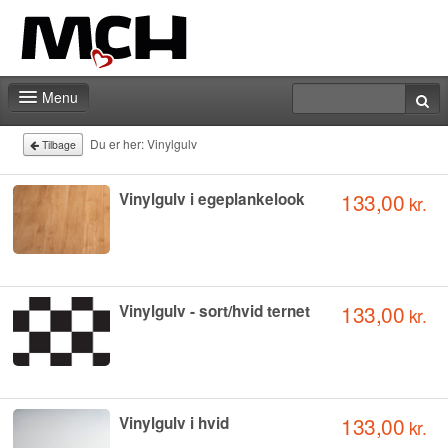
Menu
Forside
Du er her:
Vinylgulv
Tilbage
Messeberegner
133,00
Vinylgulv i egeplankelook
kr.
Kontakt
133,00
Vinylgulv - sort/hvid ternet
kr.
133,00
Vinylgulv i hvid
kr.