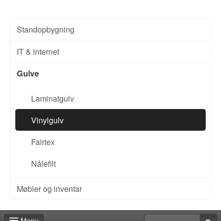
Standopbygning
IT & internet
Gulve
Laminatgulv
Vinylgulv
Fairtex
Nålefilt
Møbler og inventar
Menu